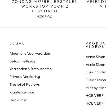
ZONDAG MEUBEL RESTYLEN
VRIEND
WORKSHOP VOOR 2
VI
PERSONEN
€395,00
LEGAL
PRODUC
VIDEOS
Algemene Voorwaarden
Annie Sloan 
Betaalmethoden
Annie Sloan
Verzenden & Retourneren
Fusion Video
Privacy Verklaring
Fusion Miner
Trustpilot Reviews
Mint by Mich
Klantenservice
HOE VERF 
Disclaimer
HOE VERF 