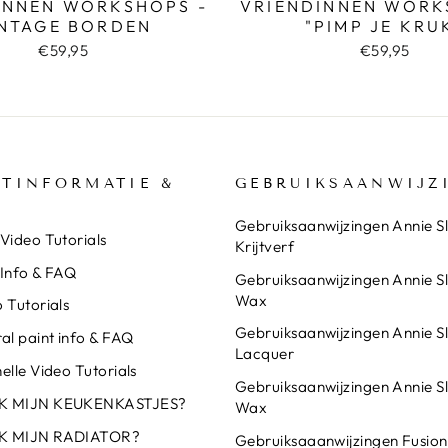
INNEN WORKSHOPS -
VRIENDINNEN WORK
NTAGE BORDEN
"PIMP JE KRU
€59,95
€59,95
TINFORMATIE &
GEBRUIKSAANWIJZ
Gebruiksaanwijzingen Annie S
Video Tutorials
Krijtverf
 Info & FAQ
Gebruiksaanwijzingen Annie S
Wax
 Tutorials
Gebruiksaanwijzingen Annie S
al paint info & FAQ
Lacquer
elle Video Tutorials
Gebruiksaanwijzingen Annie S
IK MIJN KEUKENKASTJES?
Wax
IK MIJN RADIATOR?
Gebruiksaaanwijzingen Fusion