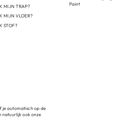
Paint
K MIJN TRAP?
K MIJN VLOER?
K STOF?
jf je automatisch op de
 natuurlijk ook onze