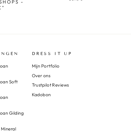
SHOPS -
K"
INGEN
DRESS IT UP
loan
Mijn Portfolio
Over ons
loan Soft
Trustpilot Reviews
Kadobon
loan
loan Gilding
 Mineral