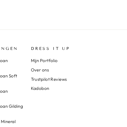
INGEN
DRESS IT UP
loan
Mijn Portfolio
Over ons
loan Soft
Trustpilot Reviews
Kadobon
loan
loan Gilding
 Mineral