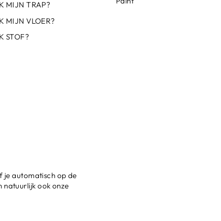
Paint
K MIJN TRAP?
K MIJN VLOER?
K STOF?
jf je automatisch op de
 natuurlijk ook onze