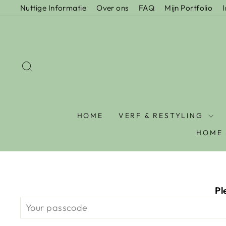
Nuttige Informatie
Over ons
FAQ
Mijn Portfolio
HOME
VERF & RESTYLING
HOME 
Pl