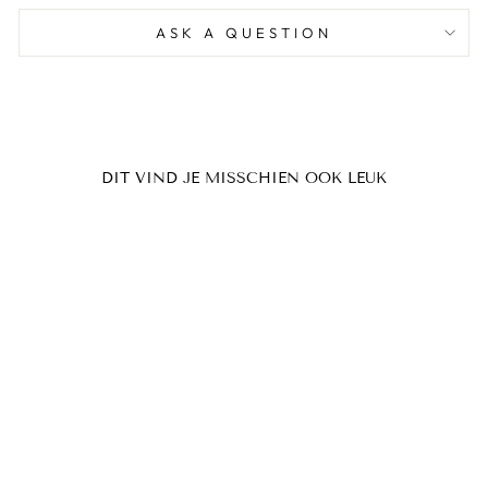
ASK A QUESTION
DIT VIND JE MISSCHIEN OOK LEUK
ANNIE SLOAN
WAX - DARK
vanaf €10,95