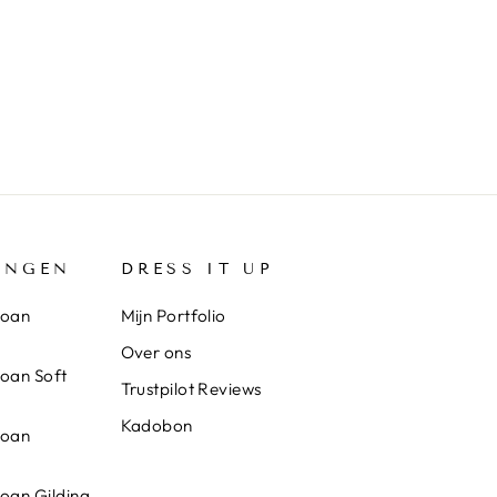
INGEN
DRESS IT UP
loan
Mijn Portfolio
Over ons
loan Soft
Trustpilot Reviews
Kadobon
loan
loan Gilding