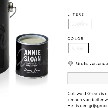
LITERS
2500ml
COLOR
Groen
Gratis verzend
Cotswold Green is ee
kennen van buitenw
Het is een grijsgroe