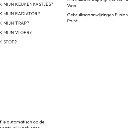
IK MIJN KEUKENKASTJES?
Wax
IK MIJN RADIATOR?
Gebruiksaaanwijzingen Fusion
Paint
K MIJN TRAP?
K MIJN VLOER?
K STOF?
jf je automatisch op de
 natuurlijk ook onze