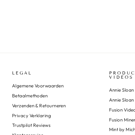
ANNIE SLOAN MUURVERF
COTSWOLD GREEN
€89,95
LEGAL
PRODUC
VIDEOS
Algemene Voorwaarden
Annie Sloan 
Betaalmethoden
Annie Sloan
Verzenden & Retourneren
Fusion Video
Privacy Verklaring
Fusion Miner
Trustpilot Reviews
Mint by Mich