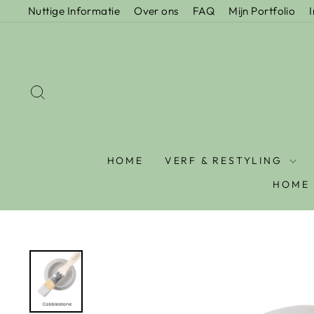
Nuttige Informatie
Over ons
FAQ
Mijn Portfolio
HOME
VERF & RESTYLING
HOME 