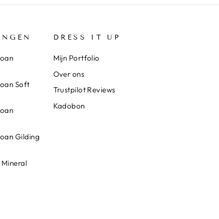
INGEN
DRESS IT UP
loan
Mijn Portfolio
Over ons
loan Soft
Trustpilot Reviews
Kadobon
loan
loan Gilding
 Mineral