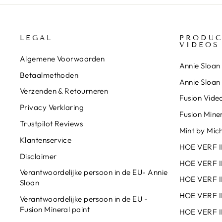
LEGAL
PRODUC
VIDEOS
Algemene Voorwaarden
Annie Sloan 
Betaalmethoden
Annie Sloan
Verzenden & Retourneren
Fusion Video
Privacy Verklaring
Fusion Miner
Trustpilot Reviews
Mint by Mich
Klantenservice
HOE VERF 
Disclaimer
HOE VERF 
Verantwoordelijke persoon in de EU- Annie
HOE VERF I
Sloan
HOE VERF I
Verantwoordelijke persoon in de EU -
Fusion Mineral paint
HOE VERF I