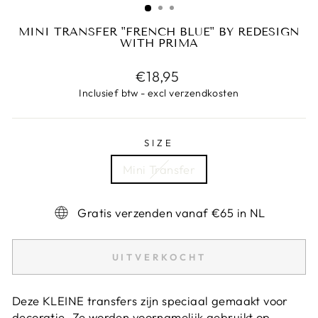
MINI TRANSFER "FRENCH BLUE" BY REDESIGN
WITH PRIMA
Prijs
€18,95
Inclusief btw - excl verzendkosten
SIZE
Mini Transfer
Gratis verzenden vanaf €65 in NL
UITVERKOCHT
Deze KLEINE transfers zijn speciaal gemaakt voor
decoratie. Ze worden voornamelijk gebruikt op