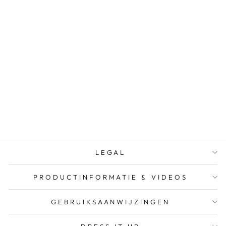
MINI TRANSFER
"FRENCH BLUE"
BY REDESIGN
WITH PRIMA
€18,95
LEGAL
PRODUCTINFORMATIE & VIDEOS
GEBRUIKSAANWIJZINGEN