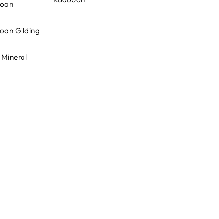
loan
loan Gilding
 Mineral