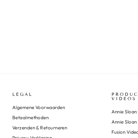
KASTKNOOP UIL
€6,95
LEGAL
PRODUC
VIDEOS
Algemene Voorwaarden
Annie Sloan 
Betaalmethoden
Annie Sloan
Verzenden & Retourneren
Fusion Video
Privacy Verklaring