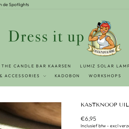
In de Spotlights
THE CANDLE BAR KAARSEN
LUMIZ SOLAR LAM
& ACCESSORIES
KADOBON
WORKSHOPS
KASTKNOOP UIL
Prijs
€6,95
Inclusief btw - excl ver