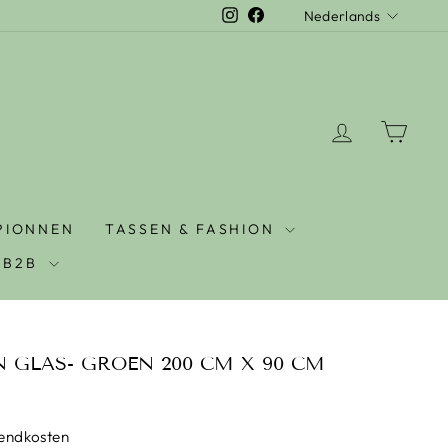
Instagram
Facebook
Nederlands
LOG IN
WIN
PIONNEN
TASSEN & FASHION
B2B
 GLAS- GROEN 200 CM X 90 CM
zendkosten