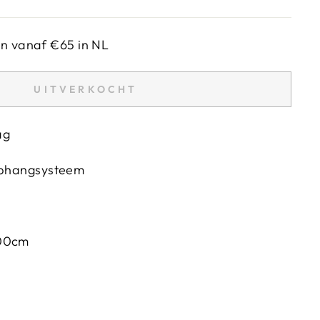
en vanaf €65 in NL
UITVERKOCHT
ag
 ophangsysteem
200cm