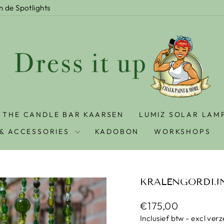
In de Spotlights
THE CANDLE BAR KAARSEN
LUMIZ SOLAR LAM
& ACCESSORIES
KADOBON
WORKSHOPS
KRALENGORDIJN
Prijs
€175,00
Inclusief btw - excl ver