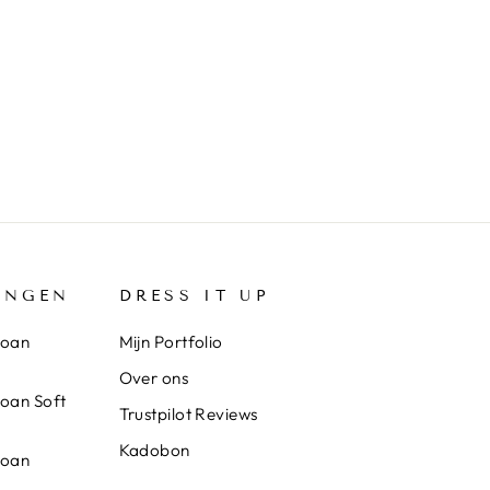
INGEN
DRESS IT UP
loan
Mijn Portfolio
Over ons
loan Soft
Trustpilot Reviews
Kadobon
loan