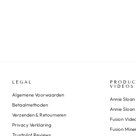
KRALENGORDIJN GLAS-
GROEN 200 CM X 90 CM
€175,00
LEGAL
PRODUC
VIDEOS
Algemene Voorwaarden
Annie Sloan 
Betaalmethoden
Annie Sloan
Verzenden & Retourneren
Fusion Video
Privacy Verklaring
Fusion Miner
Trustpilot Reviews