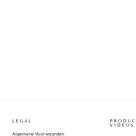
OLD RED BARN KWAST -
SPALTER BRUSH - SP25
€5,25
LEGAL
PRODUC
VIDEOS
Algemene Voorwaarden