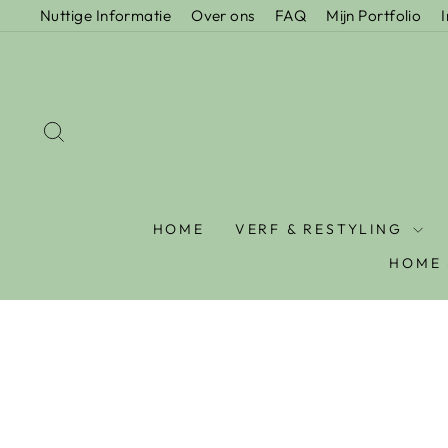
Nuttige Informatie
Over ons
FAQ
Mijn Portfolio
HOME
VERF & RESTYLING
HOME 