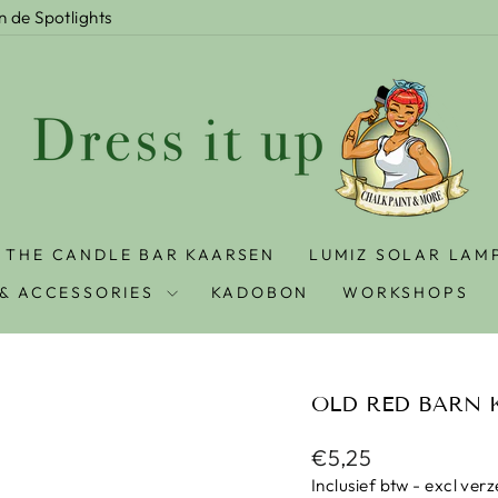
In de Spotlights
THE CANDLE BAR KAARSEN
LUMIZ SOLAR LAM
& ACCESSORIES
KADOBON
WORKSHOPS
OLD RED BARN K
Prijs
€5,25
Inclusief btw - excl ver