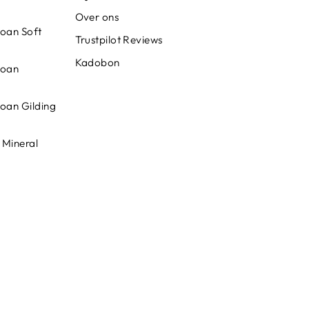
Over ons
loan Soft
Trustpilot Reviews
Kadobon
loan
loan Gilding
 Mineral